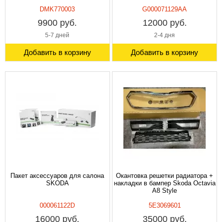
DMK770003
G000071129AA
9900 руб.
12000 руб.
5-7 дней
2-4 дня
Добавить в корзину
Добавить в корзину
Пакет аксессуаров для салона
Окантовка решетки радиатора +
SKODA
накладки в бампер Skoda Octavia
A8 Style
000061122D
5E3069601
16000 руб.
35000 руб.