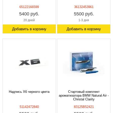
65122166599
36132453961
5400 руб.
5500 руб.
20 дней
1-3 дня
Добавить в корзину
Добавить в корзину
Надпись X6 черного цвета
Стартовый комплект
ароматизатора BMW Natural Air -
Christal Clarity
51142472840
83125B52421