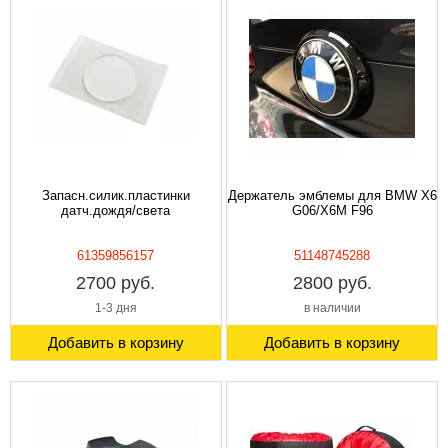
Запасн.силик.пластинки
Держатель эмблемы для BMW X6
датч.дождя/света
G06/X6M F96
61359856157
51148745288
2700 руб.
2800 руб.
1-3 дня
в наличии
Добавить в корзину
Добавить в корзину