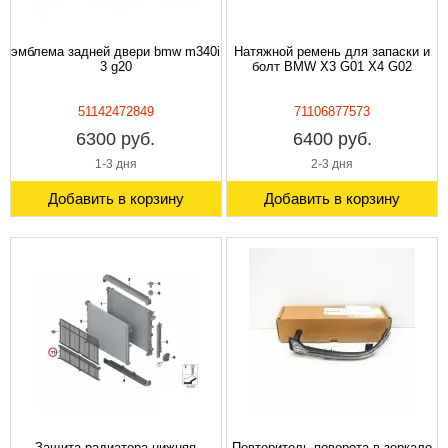
эмблема задней двери bmw m340i
Натяжной ремень для запаски и
3 g20
болт BMW X3 G01 X4 G02
51142472849
71106877573
6300 руб.
6400 руб.
1-3 дня
2-3 дня
Добавить в корзину
Добавить в корзину
Защита радиатора нижняя
Повторитель поворота в зеркало