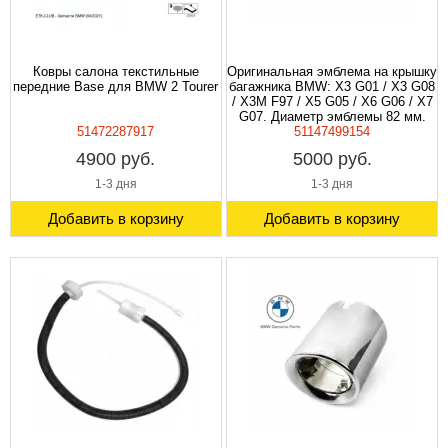
Ковры салона текстильные
Оригинальная эмблема на крышку
передние Base для BMW 2 Tourer
багажника BMW: X3 G01 / X3 G08
/ X3M F97 / X5 G05 / X6 G06 / X7
G07. Диаметр эмблемы 82 мм.
51472287917
51147499154
4900 руб.
5000 руб.
1-3 дня
1-3 дня
Добавить в корзину
Добавить в корзину