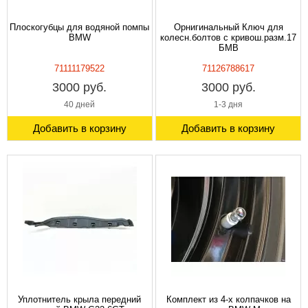
Плоскогубцы для водяной помпы
Орнигинальный Ключ для
BMW
колесн.болтов с кривош.разм.17
БМВ
71111179522
71126788617
3000 руб.
3000 руб.
40 дней
1-3 дня
Добавить в корзину
Добавить в корзину
Уплотнитель крыла передний
Комплект из 4-х колпачков на