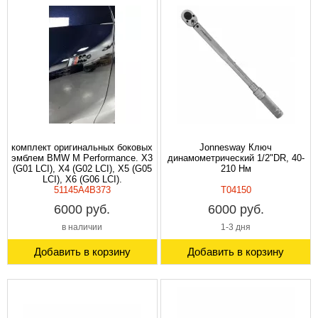
комплект оригинальных боковых
Jonnesway Ключ
эмблем BMW M Performance. X3
динамометрический 1/2"DR, 40-
(G01 LCI), X4 (G02 LCI), X5 (G05
210 Нм
LCI), X6 (G06 LCI).
51145A4B373
T04150
6000 руб.
6000 руб.
в наличии
1-3 дня
Добавить в корзину
Добавить в корзину