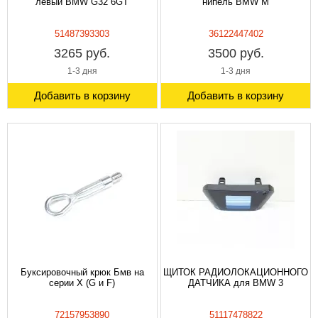
левый BMW G32 6GT
нипель BMW M
51487393303
36122447402
3265 руб.
3500 руб.
1-3 дня
1-3 дня
Добавить в корзину
Добавить в корзину
Буксировочный крюк Бмв на
ЩИТОК РАДИОЛОКАЦИОННОГО
серии X (G и F)
ДАТЧИКА для BMW 3
72157953890
51117478822