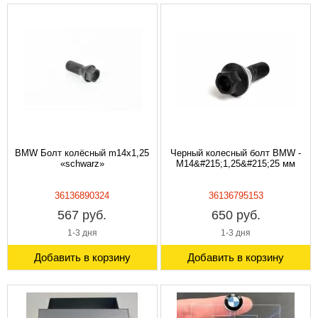
BMW Болт колёсный m14x1,25
Черный колесный болт BMW -
«schwarz»
M14&#215;1,25&#215;25 мм
36136890324
36136795153
567 руб.
650 руб.
1-3 дня
1-3 дня
Добавить в корзину
Добавить в корзину