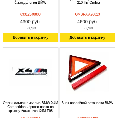
баг.отделения BMW
- 210 Нм Ombra
63312348803
OMBRA A90013
4300 руб.
4600 руб.
1-3 дня
1-3 дня
Добавить в корзину
Добавить в корзину
Оригинальная эмблема BMW X4M
Знак аварийной остановки BMW
Competition чёрного цвета на
крышку багажника X4M F98