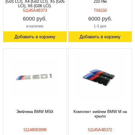
(G01 LCI), X4 (G02 LCI), X5 (G05
210 Нм
LCI), X6 (G06 LCI).
51145A4B373
T04150
6000 руб.
6000 руб.
в наличии
1-3 дня
Добавить в корзину
Добавить в корзину
Эмблема BMW M50i
Комплект эмблем BMW M на
крыло
51148093998
51145A4B372