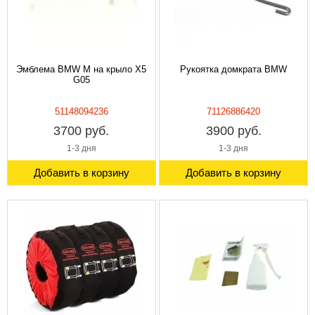
Эмблема BMW M на крыло X5
Рукоятка домкрата BMW
G05
51148094236
71126886420
3700 руб.
3900 руб.
1-3 дня
1-3 дня
Добавить в корзину
Добавить в корзину