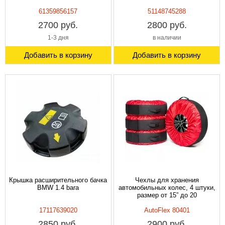
61359856157
51148745288
2700 руб.
2800 руб.
1-3 дня
в наличии
Добавить в корзину
Добавить в корзину
Крышка расширительного бачка
Чехлы для хранения
BMW 1.4 bara
автомобильных колес, 4 штуки,
размер от 15” до 20
17117639020
AutoFlex 80401
2850 руб.
2900 руб.