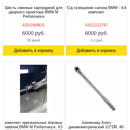
Шесть сменных картриджей для
С/д освещение салона BMW - 4-й
дверного проектора BMW M
комплект
Performance
63312469631
63122212787
6000 руб.
6000 руб.
30 дней
1-3 дня
Добавить в корзину
Добавить в корзину
комплект оригинальных боковых
Jonnesway Ключ
эмблем BMW M Performance. X3
динамометрический 1/2"DR, 40-