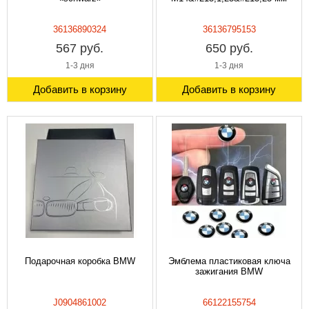
36136890324
36136795153
567 руб.
650 руб.
1-3 дня
1-3 дня
Добавить в корзину
Добавить в корзину
Подарочная коробка BMW
Эмблема пластиковая ключа
зажигания BMW
J0904861002
66122155754