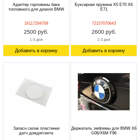
Адаптер горловины бака
Буксирная пружина X5 E70 X6
топливного для дизеля BMW
E71
16117204709
72157070643
2500 руб.
2600 руб.
1-3 дня
1-3 дня
Добавить в корзину
Добавить в корзину
Запасн.силик.пластинки
Держатель эмблемы для BMW X6
датч.дождя/света
G06/X6M F96