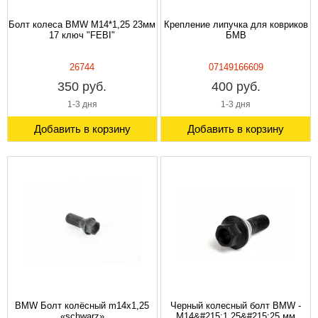
Болт колеса BMW М14*1,25 23мм
Крепление липучка для ковриков
17 ключ "FEBI"
БМВ
26744
07149166609
350 руб.
400 руб.
1-3 дня
1-3 дня
Добавить в корзину
Добавить в корзину
BMW Болт колёсный m14x1,25
Черный колесный болт BMW -
«schwarz»
M14&#215;1,25&#215;25 мм