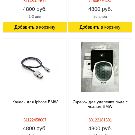
51148077611
71606770487
4800 руб.
4800 руб.
1-3 дня
20 дней
Добавить в корзину
Добавить в корзину
Кабель для Iphone BMW
Скребок для удаления льда с
чехлом BMW
61122458607
83122181301
4800 руб.
4800 руб.