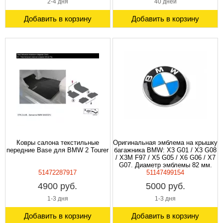
2-4 дня
40 дней
Добавить в корзину
Добавить в корзину
Ковры салона текстильные
Оригинальная эмблема на крышку
передние Base для BMW 2 Tourer
багажника BMW: X3 G01 / X3 G08
/ X3M F97 / X5 G05 / X6 G06 / X7
G07. Диаметр эмблемы 82 мм.
51472287917
51147499154
4900 руб.
5000 руб.
1-3 дня
1-3 дня
Добавить в корзину
Добавить в корзину