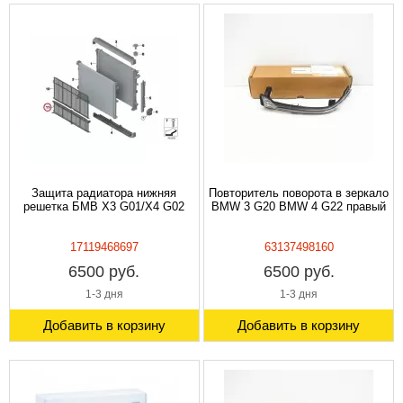
Защита радиатора нижняя
Повторитель поворота в зеркало
решетка БМВ X3 G01/X4 G02
BMW 3 G20 BMW 4 G22 правый
17119468697
63137498160
6500 руб.
6500 руб.
1-3 дня
1-3 дня
Добавить в корзину
Добавить в корзину