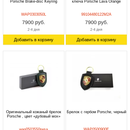
Porsche Brake-disc Keyring
ключа Porsche Lava Orange
WAP0303050L
99104480122M2A
7900 руб.
7900 руб.
2-4 дня
2-4 дня
Добавить в корзину
Добавить в корзину
Оригинальный кожаный брелок
Брелок с гербом Porsche, черный
Porsche , цвет «дубовый мох»
wap0503550rwsa
WAP0500900E