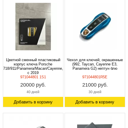
Цветной сменный пластиковый
Чехол для ключей, окрашенные
корпус ключа Porsche
(992, Taycan, Cayenne E3,
718/911/Panamera/Macan/Cayenne,желтый
Panamera G2) нептун блю
с 2019
971044801 1S1
971044801R5E
20000 руб.
21000 руб.
40 дней
30 дней
Добавить в корзину
Добавить в корзину