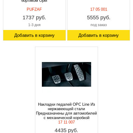
бортиком Opel
PUFZAF
17 05 001
1737 руб.
5555 руб.
1-3 дня
под заказ
Добавить в корзину
Добавить в корзину
Накладки педалей OPC Line Из
нержавеющей стали
Предназначены для автомобилей
с механической коробкой
передач. Opel
17 11 007
4435 руб.