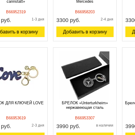
cannstatt»
Mercedes
B66952319
B66958203
 руб.
1-3 дня
3300 руб.
2-4 дня
330
бавить в корзину
Добавить в корзину
Д
ОК ДЛЯ КЛЮЧЕЙ LOVE
БРЕЛОК «Unterturkheim»
Брел
нержавеющая сталь
B66953619
B66953307
 руб.
2-3 дня
3990 руб.
в наличии
399