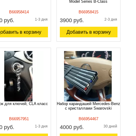
Model Series B-Class
B66958414
B66958415
0 руб.
1-3 дня
3900 руб.
2-3 дня
обавить в корзину
Добавить в корзину
ок для ключей, CLA класс
Набор карандашей Mercedes-Benz
с кристаллами Swarovski
B66957951
B66954467
0 руб.
1-3 дня
4000 руб.
30 дней