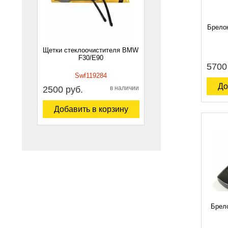
Брелок
Щетки стеклоочистителя BMW
F30/E90
5700
Swf119284
До
2500 руб.
в наличии
Добавить в корзину
Брел