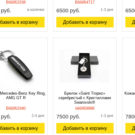
B66953338
B66954717
 руб.
в наличии
6500 руб.
1-3 дня
650
бавить в корзину
Добавить в корзину
Д
Mercedes-Benz Key Ring,
Брелок «Saint Tropez»
Кожан
AMG GT R
серебристый с Кристаллами
Swarovski®
B66953340
b66959998
 руб.
2-4 дня
7500 руб.
1-3 дня
780
бавить в корзину
Добавить в корзину
Д