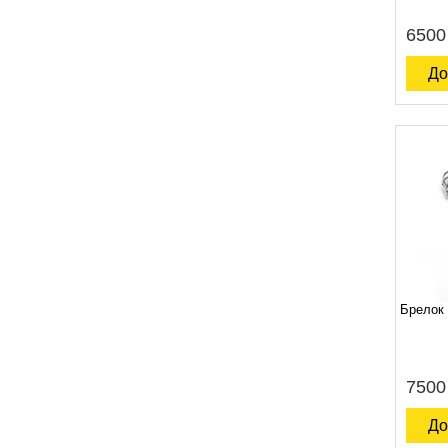
6500
До
Брелок 
7500
До