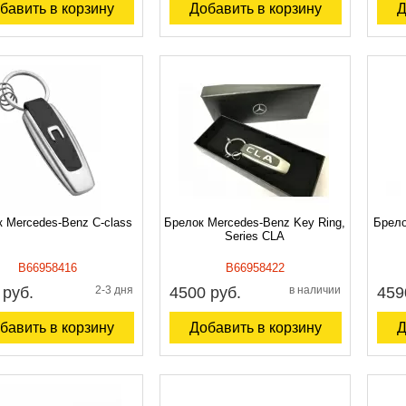
бавить в корзину
Добавить в корзину
Д
 Mercedes-Benz C-class
Брелок Mercedes-Benz Key Ring,
Брело
Series CLA
B66958416
B66958422
 руб.
2-3 дня
4500 руб.
в наличии
459
бавить в корзину
Добавить в корзину
Д