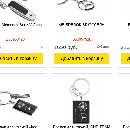
 Mercedes-Benz V-Class
MB БРЕЛОК БРЮССЕЛЬ
Б
B66958420
B66957516
.
0
1650 руб.
2-4 дня
210
бавить в корзину
Добавить в корзину
Д
лок для ключей «bad
Брелок для ключей, ONE TEAM
Бре