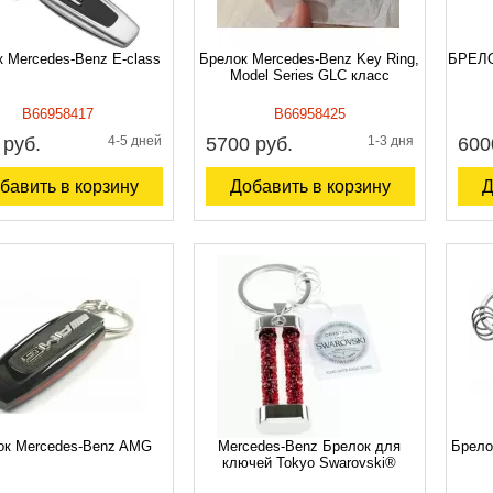
 Mercedes-Benz E-class
Брелок Mercedes-Benz Key Ring,
БРЕЛО
Model Series GLC класс
B66958417
B66958425
 руб.
4-5 дней
5700 руб.
1-3 дня
600
бавить в корзину
Добавить в корзину
Д
ок Mercedes-Benz AMG
Mercedes-Benz Брелок для
Брело
ключей Tokyo Swarovski®