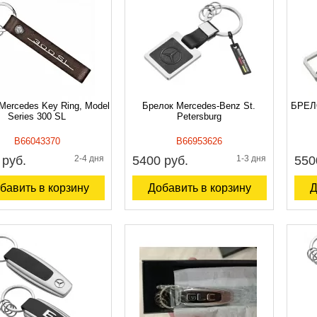
Mercedes Key Ring, Model
Брелок Mercedes-Benz St.
БРЕЛ
Series 300 SL
Petersburg
B66043370
B66953626
 руб.
2-4 дня
5400 руб.
1-3 дня
550
бавить в корзину
Добавить в корзину
Д