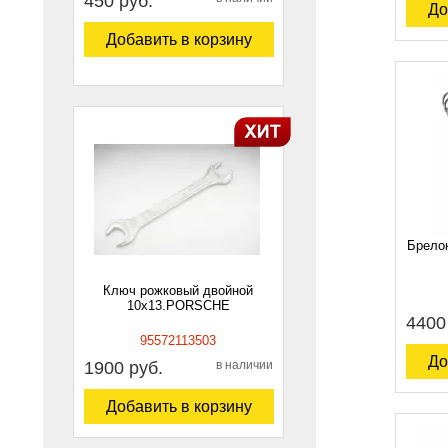
450 руб.
До
Добавить в корзину
Брелок
Ключ рожковый двойной
10х13.PORSCHE
4400
95572113503
До
1900 руб.
в наличии
Добавить в корзину