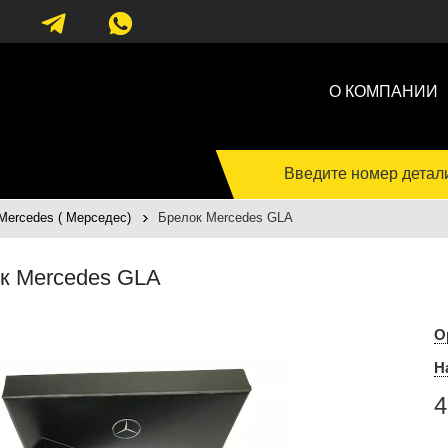
О КОМПАНИИ
Введите номер детал
rcedes ( Мерседес)
Брелок Mercedes GLA
к Mercedes GLA
О
Н
4