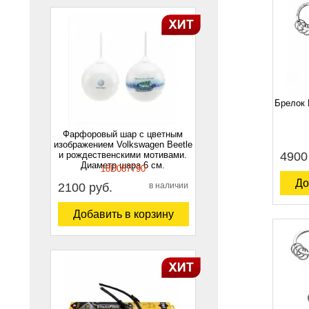
Брелок 
Фарфоровый шар с цветным
изображением Volkswagen Beetle
и рождественскими мотивами.
4900
Диаметр шара 6 см.
18D087790
До
2100 руб.
в наличии
Добавить в корзину