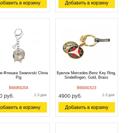
обавить в корзину
Добавить в корзину
к-Флешка Swarovski China
Брелок Mercedes-Benz Key Ring,
Pig
Sindelfingen, Gold, Brass
B66955204
B66041523
0 руб.
1-3 дня
4900 руб.
1-3 дня
обавить в корзину
Добавить в корзину