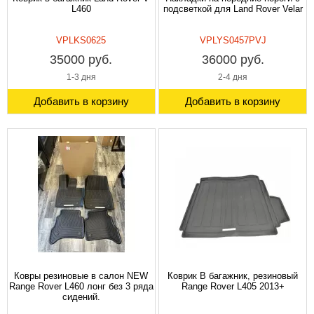
L460
подсветкой для Land Rover Velar
VPLKS0625
VPLYS0457PVJ
35000 руб.
36000 руб.
1-3 дня
2-4 дня
Добавить в корзину
Добавить в корзину
Ковры резиновые в салон NEW
Коврик В багажник, резиновый
Range Rover L460 лонг бeз 3 pядa
Range Rover L405 2013+
cидeний.