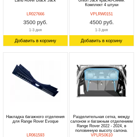
Land Rover Black Jack
Union Jack красно-синий.
Комплект 4 штуки
LR027666
VPLRW0151
3500 руб.
4500 руб.
1-3 дня
1-3 дня
Добавить в корзину
Добавить в корзину
Накладка багажного отделения
Разделительная сетка, между
для Range Rover Evoque
салоном и багажным отделением
Range Rover 2022 - 2024, в
половинную высоту салона.
LR061593
VPLRS0610