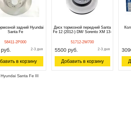
ормозной задний Hyundai
Диск тормозной передний Santa
Кол
Santa Fe
Fe 12 (2012-) DM/ Sorento XM 13-
58411-2P000
51712-2W700
 руб.
2-3 дня
5500 руб.
2-3 дня
309
бавить в корзину
Добавить в корзину
Д
Hyundai Santa Fe III