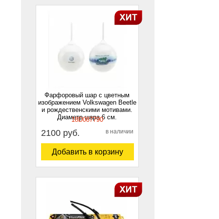
Фарфоровый шар с цветным
изображением Volkswagen Beetle
и рождественскими мотивами.
Диаметр шара 6 см.
18D087790
2100 руб.
в наличии
Добавить в корзину