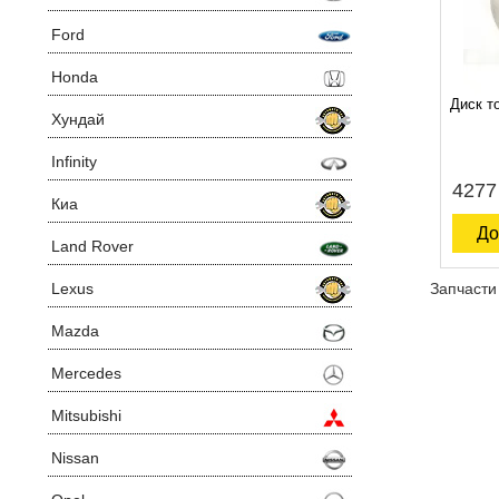
Ford
Honda
Диск т
Хундай
Infinity
4277
Киа
До
Land Rover
Lexus
Запчасти 
Mazda
Mercedes
Mitsubishi
Nissan