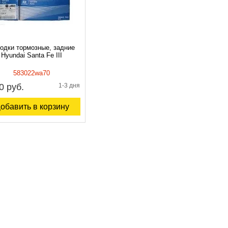
одки тормозные, задние
Hyundai Santa Fe III
583022wa70
0 руб.
1-3 дня
обавить в корзину