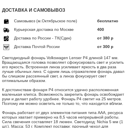
ДОСТАВКА И САМОВЫВОЗ
Самовывоз (м.Октябрьское поле)
бесплатно
Курьерская доставка по Москве
400
Доставка по Росcии - ТК(Сдек)
от 380 р
Доставка Почтой России
от 300 р
Светодиодный фонарь Volkswagen Lenser P4 длиной 147 мм.
Вращающаяся головка позволяет сфокусировать свет и усилить
его яркость. Встроенная линза усиливает яркость в два раза
лучше обычных линз. С одним лишь отражателем фонарь давал
бы слишком рассеянный свет, а линза фокусирует свет
оптимальным образом.
К достоинствам фонаря P4 относится удачно расположенная
маленькая клипса. Возможность закрепить фонарь освобождает
руки и делает работу удобнее. Фонарь P4 светит на 25 метров.
Поэтому им можно осветить не только то, что находится вблизи.
Фонарь работает от двух элементов питания типа AAA, ресурса
которых хватает примерно на 8,5 часов непрерывной работы.
Сила свечения составляет 18 люмен. Светодиод: Nichia 5 мм (1
шт.). Масса: 53 г. Комплект поставки: прочный чехол для