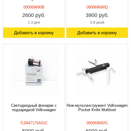
000069690B
000069690Q
2600 руб.
3900 руб.
1-3 дня
5-8 дней
Добавить в корзину
Добавить в корзину
Светодиодный фонарик с
Нож-мультинструмент Volkswagen
подзарядкой Volkswagen
Pocket Knife Multitool
7L6947175A01C
000069692G