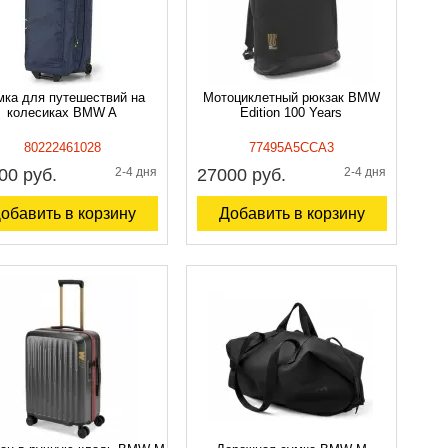
мка для путешествий на
Мотоциклетный рюкзак BMW
колесиках BMW A
Edition 100 Years
80222461028
77495A5CCA3
00 руб.
2-4 дня
27000 руб.
2-4 дня
обавить в корзину
Добавить в корзину