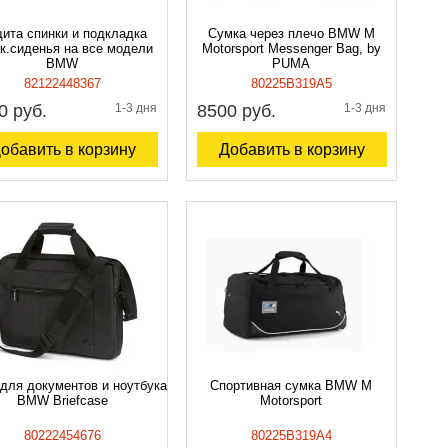
ита спинки и подкладка
Сумка через плечо BMW M
к.сиденья на все модели
Motorsport Messenger Bag, by
BMW
PUMA
82122448367
80225B319A5
0 руб.
1-3 дня
8500 руб.
1-3 дня
обавить в корзину
Добавить в корзину
для документов и ноутбука
Спортивная сумка BMW M
BMW Briefcase
Motorsport
80222454676
80225B319A4