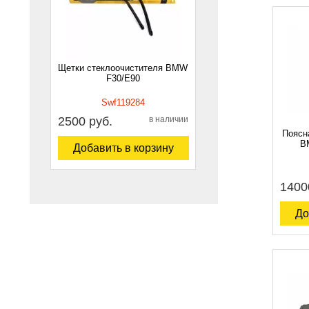
Щетки стеклоочистителя BMW
F30/E90
Swf119284
2500 руб.
в наличии
Поясн
BM
Добавить в корзину
1400
До