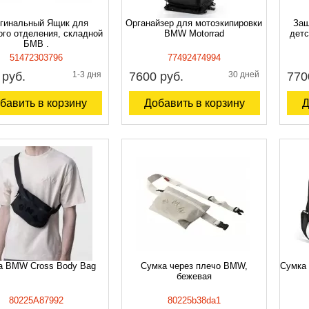
гинальный Ящик для
Органайзер для мотоэкипировки
Защ
ого отделения, складной
BMW Motorrad
детс
БМВ .
51472303796
77492474994
 руб.
1-3 дня
7600 руб.
30 дней
770
бавить в корзину
Добавить в корзину
Д
а BMW Cross Body Bag
Сумка через плечо BMW,
Сумка 
бежевая
80225A87992
80225b38da1