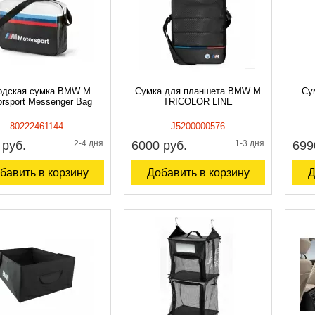
одская сумка BMW M
Сумка для планшета BMW M
Су
rsport Messenger Bag
TRICOLOR LINE
80222461144
J5200000576
 руб.
2-4 дня
6000 руб.
1-3 дня
699
бавить в корзину
Добавить в корзину
Д