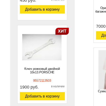
450 руб.
Ори
Добавить в корзину
багажн
7000
До
Ключ рожковый двойной
10х13.PORSCHE
95572113503
1900 руб.
в наличии
Сумк
Добавить в корзину