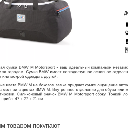
Д
ая сумка BMW M Motorsport - ваш идеальный компаньон независи
 за городом. Сумка BMW имеет легкодоступное основное отделени
и или мокрой одежды с другой.
е цвета BMW M на боковом замке придают сумке ощущение автоспо
а молнии в цветах BMW M. Внутреннее отделение для обуви или 
тировки. Силиконовый значок BMW M Motorsport сбоку. Тонкий ло
прибл. 47 x 27 x 21 см
им товаром покупают