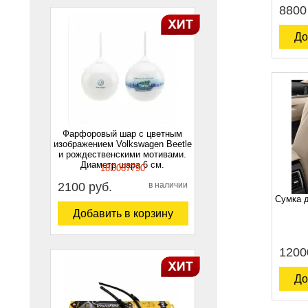
8800
До
Фарфоровый шар с цветным
изображением Volkswagen Beetle
и рождественскими мотивами.
Диаметр шара 6 см.
18D087790
2100 руб.
в наличии
Сумка 
Добавить в корзину
1200
До