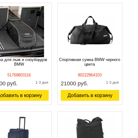
а для лыж и сноубордов
Спортивная сумка BMW черного
BMW
цвета
51769803116
80222864103
00 руб.
1-3 дня
21000 руб.
1-3 дня
обавить в корзину
Добавить в корзину