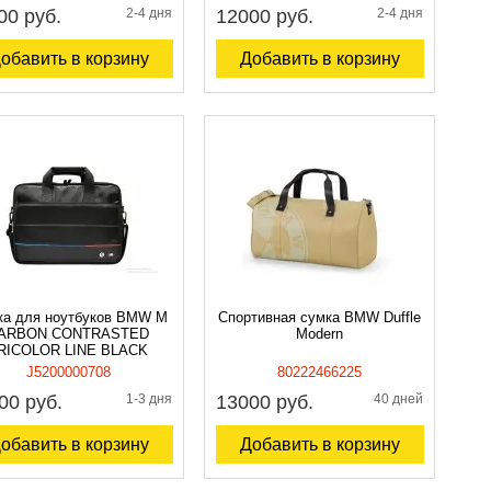
00 руб.
2-4 дня
12000 руб.
2-4 дня
обавить в корзину
Добавить в корзину
ка для ноутбуков BMW M
Спортивная сумка BMW Duffle
ARBON CONTRASTED
Modern
RICOLOR LINE BLACK
J5200000708
80222466225
00 руб.
1-3 дня
13000 руб.
40 дней
обавить в корзину
Добавить в корзину