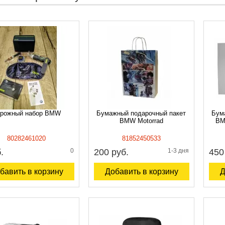
рожный набор BMW
Бумажный подарочный пакет
Бум
BMW Motorrad
BM
80282461020
81852450533
.
0
200 руб.
1-3 дня
450
бавить в корзину
Добавить в корзину
Д