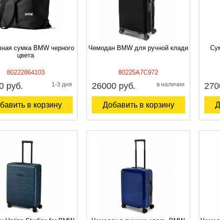
вная сумка BMW черного
Чемодан BMW для ручной клади
Су
цвета
80222864103
80225A7C972
0 руб.
1-3 дня
26000 руб.
в наличии
270
бавить в корзину
Добавить в корзину
Д