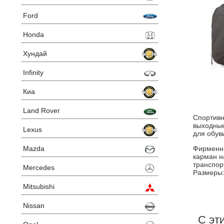
Ford
Honda
Хундай
Infinity
Киа
Land Rover
Спортивн
выходные
Lexus
для обув
Mazda
Фирменны
карман н
транспор
Mercedes
Размеры: 
Mitsubishi
Nissan
С эт