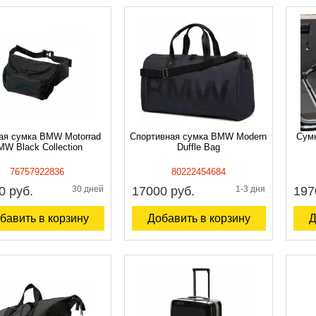
ая сумка BMW Motorrad
Спортивная сумка BMW Modern
Сумк
W Black Collection
Duffle Bag
76757922836
80222454684
0 руб.
30 дней
17000 руб.
1-3 дня
197
бавить в корзину
Добавить в корзину
Д