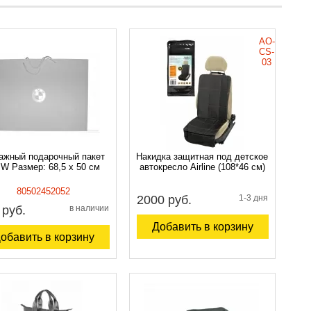
AO-
CS-
03
ажный подарочный пакет
Накидка защитная под детское
W Размер: 68,5 х 50 см
автокресло Airline (108*46 см)
80502452052
2000 руб.
1-3 дня
 руб.
в наличии
Добавить в корзину
обавить в корзину