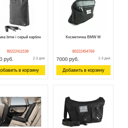
мка bmw i серый карбон
Косметичка BMW M
80222411538
80222454769
0 руб.
2-3 дня
7000 руб.
1-3 дня
обавить в корзину
Добавить в корзину