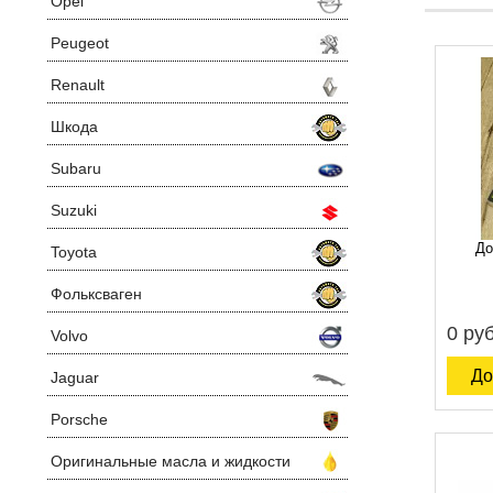
Opel
Peugeot
Renault
Шкода
Subaru
Suzuki
До
Toyota
Фольксваген
0 руб
Volvo
До
Jaguar
Porsche
Оригинальные масла и жидкости